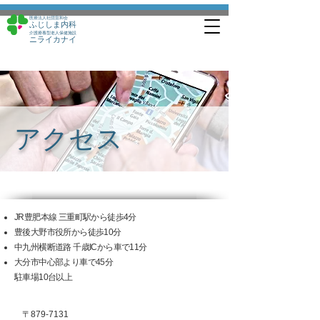
医療法人社団宣和会
ふじしま内科
介護療養型老人保健施設
ニライカナイ
​アクセス
JR豊肥本線 三重町駅から徒歩4分
豊後大野市役所から徒歩10分
中九州横断道路 千歳ICから車で11分
​大分市中心部より車で45分
​
駐車場10台以上
〒879-7131