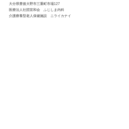
大分県豊後大野市三重町市場127
医療法人社団宣和会 ふじしま内科
​介護療養型老人保健施設 ニライカナイ
医療法人社団宣和会
介護療養型老人保健施設